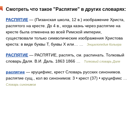
Смотреть что такое "Распятие" в других словарях:
РАСПЯТИЕ
— (Пизанская школа, 12 в.) изображение Христа,
распятого на кресте. До 4 в., когда казнь через распятие на
кресте была отменена во всей Римской империи,
существовали только символические изображения Христова
креста: в виде буквы Т, буквы X или… …
Энциклопедия Кольера
РАСПЯТИЕ
— РАСПЯТИЕ, распять, см. распинать. Толковый
словарь Даля. В.И. Даль. 1863 1866 …
Толковый словарь Даля
распятие
— круцификс, крест Словарь русских синонимов.
распятие сущ., кол во синонимов: 3 • крест (37) • круцификс …
Словарь синонимов