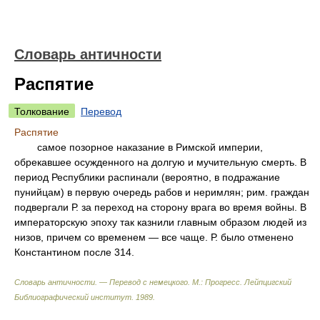
Словарь античности
Распятие
Толкование
Перевод
Распятие
самое позорное наказание в Римской империи,
обрекавшее осужденного на долгую и мучительную смерть. В
период Республики распинали (вероятно, в подражание
пунийцам) в первую очередь рабов и неримлян; рим. граждан
подвергали Р. за переход на сторону врага во время войны. В
императорскую эпоху так казнили главным образом людей из
низов, причем со временем — все чаще. Р. было отменено
Константином после 314.
Словарь античности. — Перевод с немецкого. М.: Прогресс
.
Лейпцигский
Библиографический институт
.
1989
.