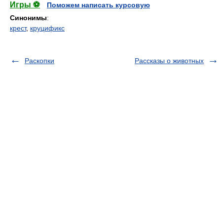
Игры ⚽
Поможем написать курсовую
Синонимы
:
крест
,
круцификс
Раскопки
Рассказы о животных